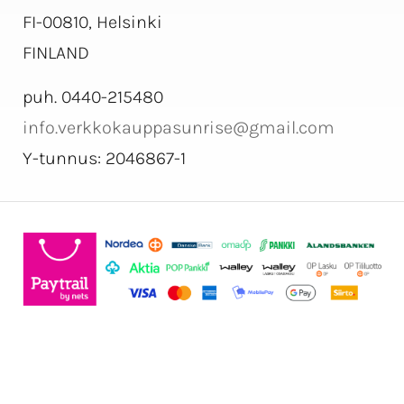
FI-00810, Helsinki
FINLAND
puh. 0440-215480
info.verkkokauppasunrise@gmail.com
Y-tunnus: 2046867-1