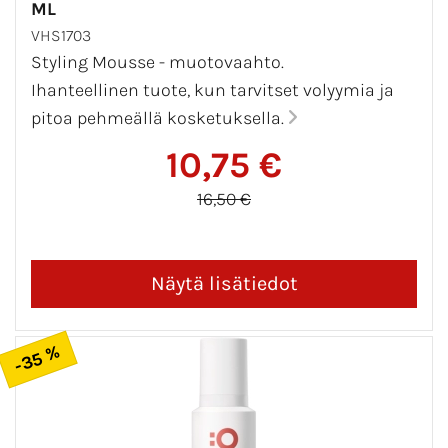
ML
VHS1703
Styling Mousse - muotovaahto.
Ihanteellinen tuote, kun tarvitset volyymia ja
pitoa pehmeällä kosketuksella.
10,75 €
16,50 €
-35 %