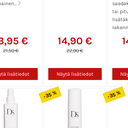
ainen...
saadak
tai pit
lisätä
rakenn
3,95 €
14,90 €
1
21,50 €
22,90 €
-35 %
-35 %