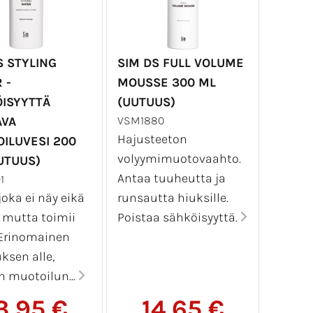
S STYLING
SIM DS FULL VOLUME
 -
MOUSSE 300 ML
ISYYTTÄ
(UUTUUS)
AVA
VSM1880
Hajusteeton
ILUVESI 200
volyymimuotovaahto.
UTUUS)
Antaa tuuheutta ja
1
joka ei näy eikä
runsautta hiuksille.
 mutta toimii
Poistaa sähköisyyttä.
 Erinomainen
ksen alle,
n muotoilun...
3,95 €
14,65 €