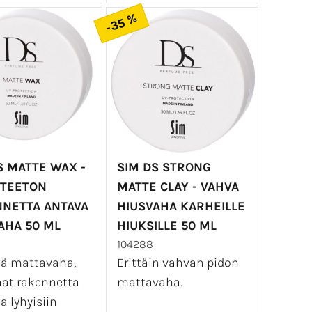
-35 %
S MATTE WAX -
SIM DS STRONG
TEETON
MATTE CLAY - VAHVA
NETTA ANTAVA
HIUSVAHA KARHEILLE
AHA 50 ML
HIUKSILLE 50 ML
104288
ä mattavaha,
Erittäin vahvan pidon
saat rakennetta
mattavaha.
a lyhyisiin