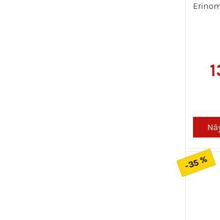
Erinom
1
-35 %