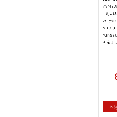
VSM20
Hajust
volyy
Antaa 
runsau
Poista