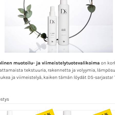
linen muotoilu- ja viimeistelytuotevalikoima
on kork
attamaista tekstuuria, rakennetta ja volyymia, lämpösu
tukea ja viimeistelyä, kaiken tämän löydät DS-sarjasta!
estys