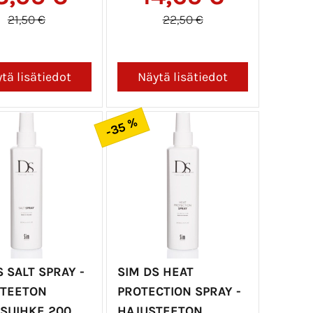
21,50 €
22,50 €
-35 %
S SALT SPRAY -
SIM DS HEAT
TEETON
PROTECTION SPRAY -
SUIHKE 200
HAJUSTEETON