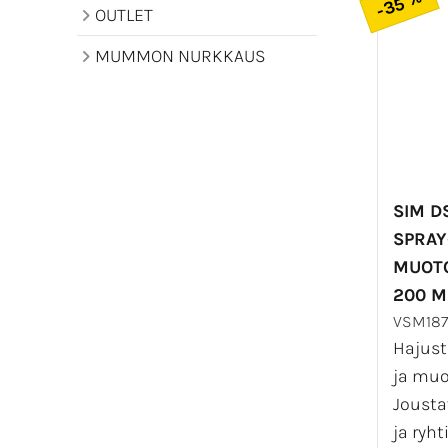
-35 %
OUTLET
MUMMON NURKKAUS
SIM D
SPRAY
MUOTO
200 M
VSM187
Hajust
ja muo
Jousta
ja ryht