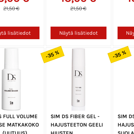
21,50 €
21,50 €
-35 %
-35 %
S FULL VOLUME
SIM DS FIBER GEL -
SIM D
SE MATKAKOKO
HAJUSTEETON GEELI
HAJUS
L (UUTUUS)
HIUSTEN
SUOLA