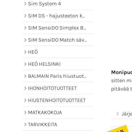
Sim System 4
SIM DS - hajusteeton kampaamotuotesarja
SIM SensiDO Simplex Bonder -kotihoito
SIM SensiDO Match sävyttävä hiusnaamio
HEÖ
HEÖ HELSINKI
Monipuo
BALMAIN Paris hiustuotteet
sitten m
IHONHOITOTUOTTEET
pitävää 
HIUSTENHOITOTUOTTEET
MATKAKOKOJA
Järj
TARVIKKEITA