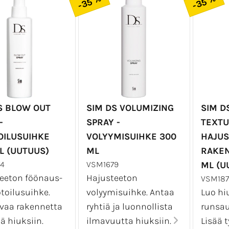
-35 %
-35 %
S BLOW OUT
SIM DS VOLUMIZING
SIM D
-
SPRAY -
TEXTU
ILUSUIHKE
VOLYYMISUIHKE 300
HAJUS
L (UUTUUS)
ML
RAKEN
4
VSM1679
ML (U
eeton föönaus-
Hajusteeton
VSM18
toilusuihke.
volyymisuihke. Antaa
Luo hiu
vaa rakennetta
ryhtiä ja luonnollista
runsau
iä hiuksiin.
ilmavuutta hiuksiin.
Lisää t