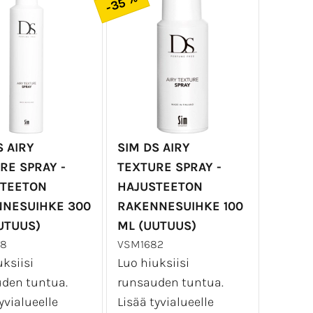
-35 %
S AIRY
SIM DS AIRY
RE SPRAY -
TEXTURE SPRAY -
TEETON
HAJUSTEETON
NESUIHKE 300
RAKENNESUIHKE 100
UTUUS)
ML (UUTUUS)
78
VSM1682
ksiisi
Luo hiuksiisi
den tuntua.
runsauden tuntua.
yvialueelle
Lisää tyvialueelle