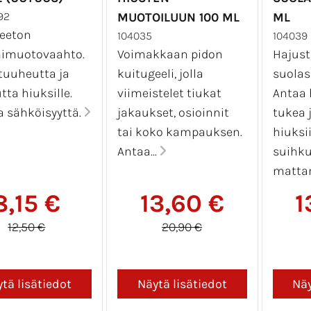
92
MUOTOILUUN 100 ML
ML
eeton
104035
104039
mimuotovaahto.
Voimakkaan pidon
Hajust
tuuheutta ja
kuitugeeli, jolla
suolas
tta hiuksille.
viimeistelet tiukat
Antaa 
a sähköisyyttä.
jakaukset, osioinnit
tukea 
tai koko kampauksen.
hiuksi
Antaa...
suihku
mattam
8,15 €
13,60 €
1
12,50 €
20,90 €