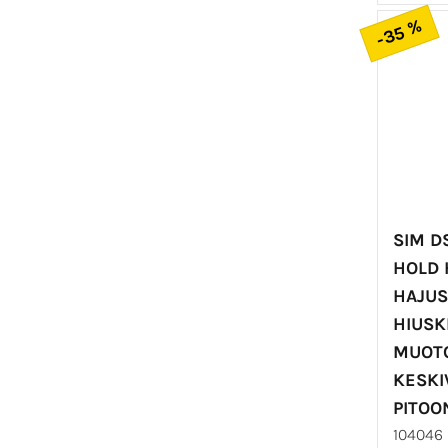
-35 %
SIM D
HOLD 
HAJU
HIUSK
MUOTO
KESKI
PITOO
104046