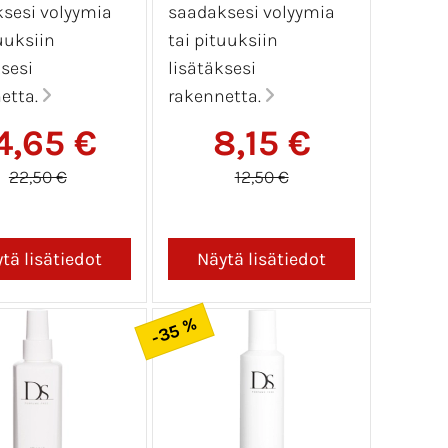
sesi volyymia
saadaksesi volyymia
uuksiin
tai pituuksiin
ksesi
lisätäksesi
etta.
rakennetta.
4,65 €
8,15 €
22,50 €
12,50 €
-35 %