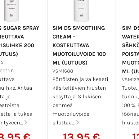
S SUGAR SPRAY
SIM DS SMOOTHING
SIM D
HEUTTAVA
CREAM -
WATER
ISUIHKE 200
KOSTEUTTAVA
SÄHKÖ
UTUUS)
MUOTOILUVOIDE 100
POIST
85
ML (UUTUUS)
MUOTO
eeton
VSM1688
ML (U
uttava
Pörröisten ja vaikeasti
VSM169
suihke. Antaa
käsiteltävien hiusten
Tuote, 
ta ja
kesyttäjä. Silkkisen
tunnu,
estoista
pehmeä
100 %.
etta ja tukea
muotoiluvoide
föönau
 tyveen...
silottaa...
hiuste
3,95 €
13,95 €
1