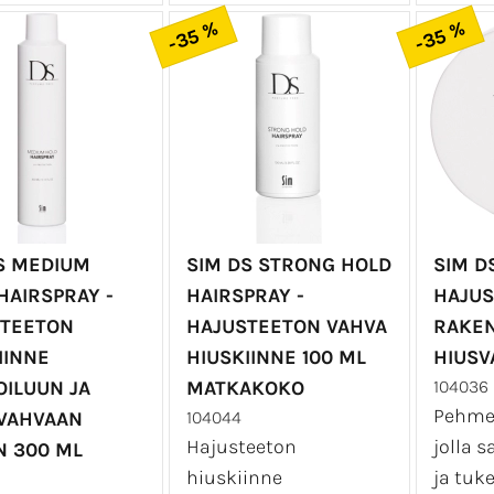
-35 %
-35 %
S MEDIUM
SIM DS STRONG HOLD
SIM D
HAIRSPRAY -
HAIRSPRAY -
HAJUS
STEETON
HAJUSTEETON VAHVA
RAKEN
IINNE
HIUSKIINNE 100 ML
HIUSV
ILUUN JA
MATKAKOKO
104036
Pehme
VAHVAAN
104044
Hajusteeton
jolla 
N 300 ML
hiuskiinne
ja tuke