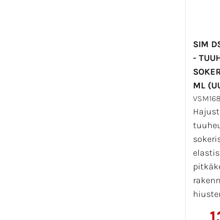
SIM D
- TUU
SOKER
ML (U
VSM16
Hajust
tuuhe
sokeri
elastis
pitkäk
rakenn
hiusten
1