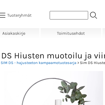
Tuoteryhmät
Asiakaskirje
Toimitusehdot
DS Hiusten muotoilu ja vii
>
SIM DS - hajusteeton kampaamotuotesarja
> Sim DS Hiuste