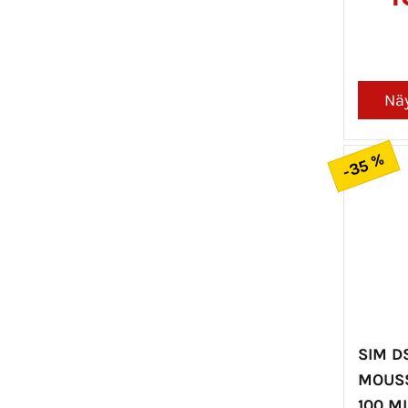
-35 %
SIM D
MOUS
100 M