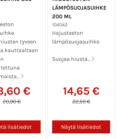
LÄMPÖSUOJASUIHKE
200 ML
eeton
104042
uihke.
Hajusteeton
hiusten tyveen
lämpösuojasuihke.
ja kauttaaltaan
in
Suojaa hiusta...
tettuna
aista...
3,60 €
14,65 €
20,90 €
22,50 €