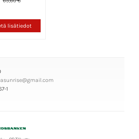
65,60 €
0
pasunrise@gmail.com
7-1