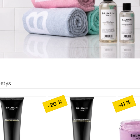
estys
-20 %
-41 %