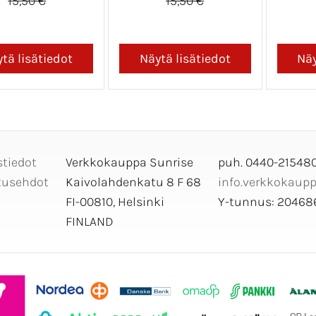
15,50 €
15,50 €
stiedot
Verkkokauppa Sunrise
puh. 0440-21548
tusehdot
Kaivolahdenkatu 8 F 68
info.verkkokaup
FI-00810, Helsinki
Y-tunnus: 204686
FINLAND