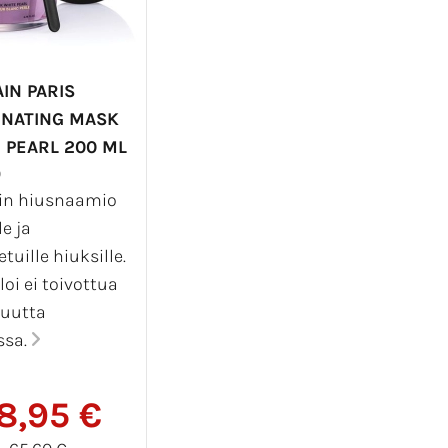
IN PARIS
INATING MASK
 PEARL 200 ML
0
in hiusnaamio
le ja
etuille hiuksille.
oi ei toivottua
suutta
ssa.
8,95 €