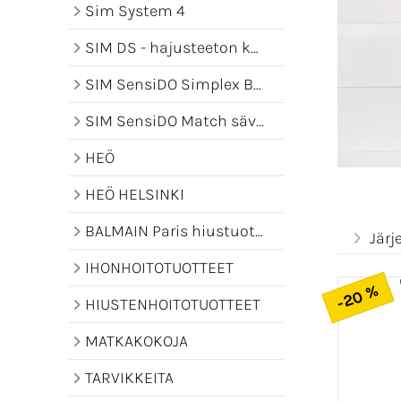
Sim System 4
SIM DS - hajusteeton kampaamotuotesarja
SIM SensiDO Simplex Bonder -kotihoito
SIM SensiDO Match sävyttävä hiusnaamio
HEÖ
HEÖ HELSINKI
BALMAIN Paris hiustuotteet
Järj
IHONHOITOTUOTTEET
-20 %
HIUSTENHOITOTUOTTEET
MATKAKOKOJA
TARVIKKEITA