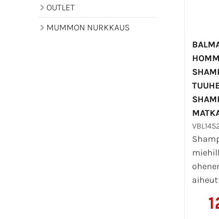
OUTLET
MUMMON NURKKAUS
BALMA
HOMM
SHAMP
TUUHE
SHAMP
MATKA
VBL145
Shampo
miehill
ohene
aiheut
1