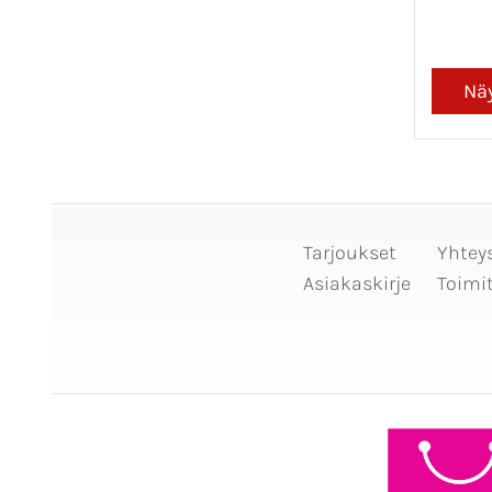
Tarjoukset
Yhtey
Asiakaskirje
Toimi