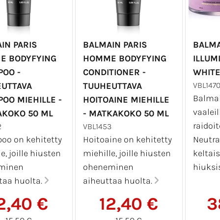
IN PARIS
BALMAIN PARIS
BALMA
E BODYFYING
HOMME BODYFYING
ILLUM
OO -
CONDITIONER -
WHITE
UTTAVA
TUUHEUTTAVA
VBL147
Balma
OO MIEHILLE -
HOITOAINE MIEHILLE
vaaleil
KOKO 50 ML
- MATKAKOKO 50 ML
raidoit
2
VBL1453
o on kehitetty
Hoitoaine on kehitetty
Neutral
e, joille hiusten
miehille, joille hiusten
keltai
minen
oheneminen
hiuksi
taa huolta.
aiheuttaa huolta.
2,40 €
12,40 €
3