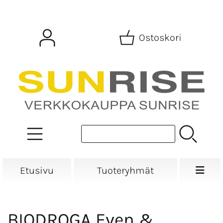
Ostoskori
Etusivu
Tuoteryhmät
BIODROGA Even &