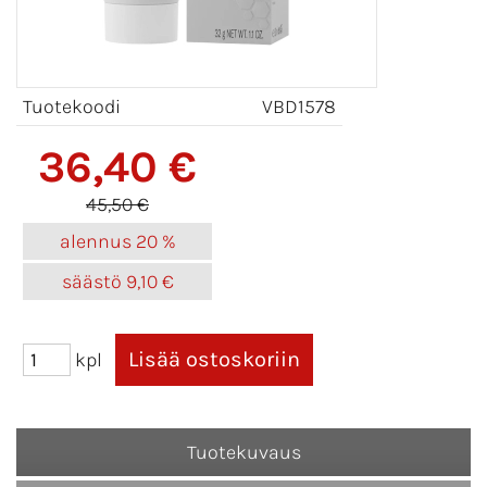
Tuotekoodi
VBD1578
36,40 €
45,50 €
alennus
20 %
säästö
9,10 €
kpl
Tuotekuvaus