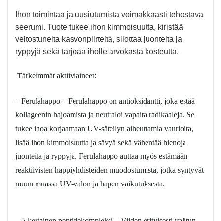
Ihon toimintaa ja uusiutumista voimakkaasti tehostava
seerumi. Tuote tukee ihon kimmoisuutta, kiristää
veltostuneita kasvonpiirteitä, silottaa juonteita ja
ryppyjä sekä tarjoaa iholle arvokasta kosteutta.
Tärkeimmät aktiiviaineet:
– Ferulahappo – Ferulahappo on antioksidantti, joka estää
kollageenin hajoamista ja neutraloi vapaita radikaaleja. Se
tukee ihoa korjaamaan UV-säteilyn aiheuttamia vaurioita,
lisää ihon kimmoisuutta ja sävyä sekä vähentää hienoja
juonteita ja ryppyjä. Ferulahappo auttaa myös estämään
reaktiivisten happiyhdisteiden muodostumista, jotka syntyvät
muun muassa UV-valon ja hapen vaikutuksesta.
– 5-kertainen peptidekompleksi – Viiden erityisesti valitun